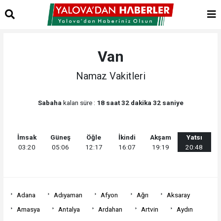
Van
Namaz Vakitleri
Sabaha
kalan süre :
18 saat 32 dakika 32 saniye
İmsak
Güneş
Öğle
İkindi
Akşam
Yatsı
03:20
05:06
12:17
16:07
19:19
20:48
Adana
Adıyaman
Afyon
Ağrı
Aksaray
Amasya
Antalya
Ardahan
Artvin
Aydın