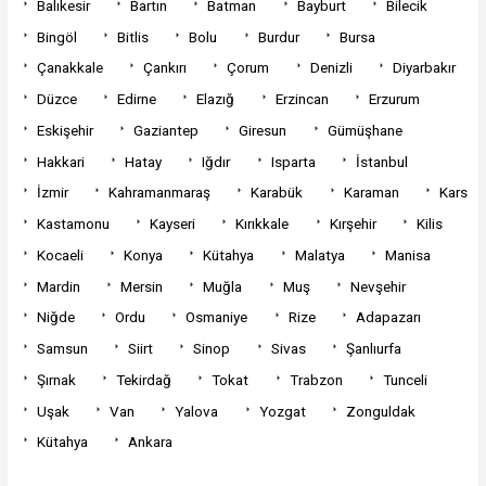
Balıkesir
Bartın
Batman
Bayburt
Bilecik
Bingöl
Bitlis
Bolu
Burdur
Bursa
Çanakkale
Çankırı
Çorum
Denizli
Diyarbakır
Düzce
Edirne
Elazığ
Erzincan
Erzurum
Eskişehir
Gaziantep
Giresun
Gümüşhane
Hakkari
Hatay
Iğdır
Isparta
İstanbul
İzmir
Kahramanmaraş
Karabük
Karaman
Kars
Kastamonu
Kayseri
Kırıkkale
Kırşehir
Kilis
Kocaeli
Konya
Kütahya
Malatya
Manisa
Mardin
Mersin
Muğla
Muş
Nevşehir
Niğde
Ordu
Osmaniye
Rize
Adapazarı
Samsun
Siirt
Sinop
Sivas
Şanlıurfa
Şırnak
Tekirdağ
Tokat
Trabzon
Tunceli
Uşak
Van
Yalova
Yozgat
Zonguldak
Kütahya
Ankara