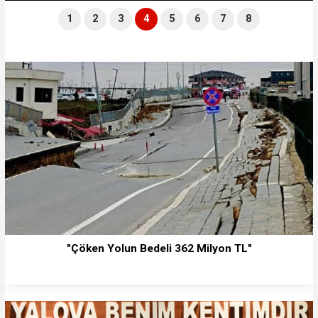
1
2
3
4
5
6
7
8
"Çöken Yolun Bedeli 362 Milyon TL"