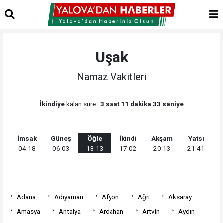
Uşak
Namaz Vakitleri
İkindiye
kalan süre :
3 saat 11 dakika 33 saniye
İmsak
Güneş
Öğle
İkindi
Akşam
Yatsı
04:18
06:03
13:13
17:02
20:13
21:41
Adana
Adıyaman
Afyon
Ağrı
Aksaray
Amasya
Antalya
Ardahan
Artvin
Aydın