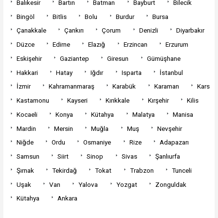
Balıkesir
Bartın
Batman
Bayburt
Bilecik
Bingöl
Bitlis
Bolu
Burdur
Bursa
Çanakkale
Çankırı
Çorum
Denizli
Diyarbakır
Düzce
Edirne
Elazığ
Erzincan
Erzurum
Eskişehir
Gaziantep
Giresun
Gümüşhane
Hakkari
Hatay
Iğdır
Isparta
İstanbul
İzmir
Kahramanmaraş
Karabük
Karaman
Kars
Kastamonu
Kayseri
Kırıkkale
Kırşehir
Kilis
Kocaeli
Konya
Kütahya
Malatya
Manisa
Mardin
Mersin
Muğla
Muş
Nevşehir
Niğde
Ordu
Osmaniye
Rize
Adapazarı
Samsun
Siirt
Sinop
Sivas
Şanlıurfa
Şırnak
Tekirdağ
Tokat
Trabzon
Tunceli
Uşak
Van
Yalova
Yozgat
Zonguldak
Kütahya
Ankara