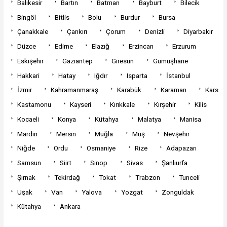
Balıkesir
Bartın
Batman
Bayburt
Bilecik
Bingöl
Bitlis
Bolu
Burdur
Bursa
Çanakkale
Çankırı
Çorum
Denizli
Diyarbakır
Düzce
Edirne
Elazığ
Erzincan
Erzurum
Eskişehir
Gaziantep
Giresun
Gümüşhane
Hakkari
Hatay
Iğdır
Isparta
İstanbul
İzmir
Kahramanmaraş
Karabük
Karaman
Kars
Kastamonu
Kayseri
Kırıkkale
Kırşehir
Kilis
Kocaeli
Konya
Kütahya
Malatya
Manisa
Mardin
Mersin
Muğla
Muş
Nevşehir
Niğde
Ordu
Osmaniye
Rize
Adapazarı
Samsun
Siirt
Sinop
Sivas
Şanlıurfa
Şırnak
Tekirdağ
Tokat
Trabzon
Tunceli
Uşak
Van
Yalova
Yozgat
Zonguldak
Kütahya
Ankara