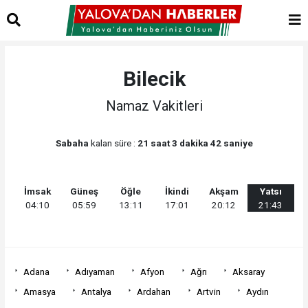
Bilecik
Namaz Vakitleri
Sabaha
kalan süre :
21 saat 3 dakika 42 saniye
İmsak
Güneş
Öğle
İkindi
Akşam
Yatsı
04:10
05:59
13:11
17:01
20:12
21:43
Adana
Adıyaman
Afyon
Ağrı
Aksaray
Amasya
Antalya
Ardahan
Artvin
Aydın