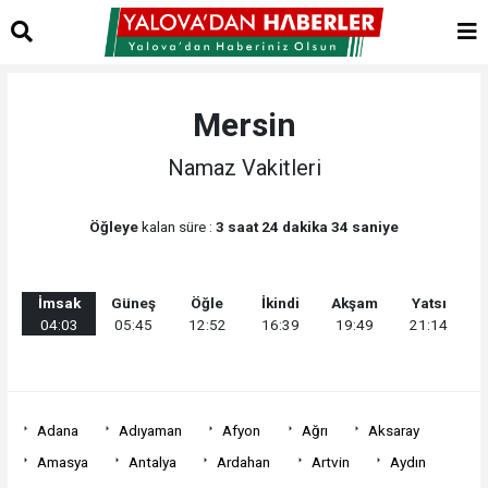
Mersin
Namaz Vakitleri
Öğleye
kalan süre :
3 saat 24 dakika 34 saniye
İmsak
Güneş
Öğle
İkindi
Akşam
Yatsı
04:03
05:45
12:52
16:39
19:49
21:14
Adana
Adıyaman
Afyon
Ağrı
Aksaray
Amasya
Antalya
Ardahan
Artvin
Aydın