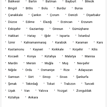
Balıkesir
Bartın
Batman
Bayburt
Bilecik
Bingöl
Bitlis
Bolu
Burdur
Bursa
Çanakkale
Çankırı
Çorum
Denizli
Diyarbakır
Düzce
Edirne
Elazığ
Erzincan
Erzurum
Eskişehir
Gaziantep
Giresun
Gümüşhane
Hakkari
Hatay
Iğdır
Isparta
İstanbul
İzmir
Kahramanmaraş
Karabük
Karaman
Kars
Kastamonu
Kayseri
Kırıkkale
Kırşehir
Kilis
Kocaeli
Konya
Kütahya
Malatya
Manisa
Mardin
Mersin
Muğla
Muş
Nevşehir
Niğde
Ordu
Osmaniye
Rize
Adapazarı
Samsun
Siirt
Sinop
Sivas
Şanlıurfa
Şırnak
Tekirdağ
Tokat
Trabzon
Tunceli
Uşak
Van
Yalova
Yozgat
Zonguldak
Kütahya
Ankara