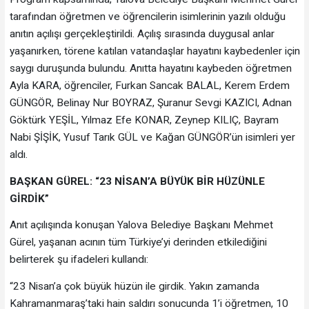
tarafından öğretmen ve öğrencilerin isimlerinin yazılı olduğu
anıtın açılışı gerçekleştirildi. Açılış sırasında duygusal anlar
yaşanırken, törene katılan vatandaşlar hayatını kaybedenler için
saygı duruşunda bulundu. Anıtta hayatını kaybeden öğretmen
Ayla KARA, öğrenciler, Furkan Sancak BALAL, Kerem Erdem
GÜNGÖR, Belinay Nur BOYRAZ, Şuranur Sevgi KAZICI, Adnan
Göktürk YEŞİL, Yılmaz Efe KONAR, Zeynep KILIÇ, Bayram
Nabi ŞİŞİK, Yusuf Tarık GÜL ve Kağan GÜNGÖR’ün isimleri yer
aldı.
BAŞKAN GÜREL: “23 NİSAN’A BÜYÜK BİR HÜZÜNLE
GİRDİK”
Anıt açılışında konuşan Yalova Belediye Başkanı Mehmet
Gürel, yaşanan acının tüm Türkiye’yi derinden etkilediğini
belirterek şu ifadeleri kullandı:
“23 Nisan’a çok büyük hüzün ile girdik. Yakın zamanda
Kahramanmaraş’taki hain saldırı sonucunda 1’i öğretmen, 10