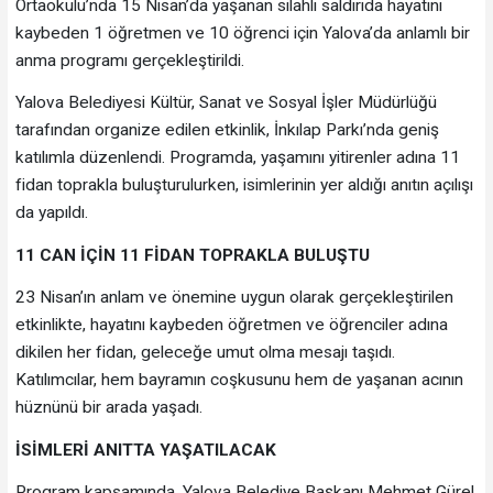
Ortaokulu’nda 15 Nisan’da yaşanan silahlı saldırıda hayatını
kaybeden 1 öğretmen ve 10 öğrenci için Yalova’da anlamlı bir
anma programı gerçekleştirildi.
Yalova Belediyesi Kültür, Sanat ve Sosyal İşler Müdürlüğü
tarafından organize edilen etkinlik, İnkılap Parkı’nda geniş
katılımla düzenlendi. Programda, yaşamını yitirenler adına 11
fidan toprakla buluşturulurken, isimlerinin yer aldığı anıtın açılışı
da yapıldı.
11 CAN İÇİN 11 FİDAN TOPRAKLA BULUŞTU
23 Nisan’ın anlam ve önemine uygun olarak gerçekleştirilen
etkinlikte, hayatını kaybeden öğretmen ve öğrenciler adına
dikilen her fidan, geleceğe umut olma mesajı taşıdı.
Katılımcılar, hem bayramın coşkusunu hem de yaşanan acının
hüznünü bir arada yaşadı.
İSİMLERİ ANITTA YAŞATILACAK
Program kapsamında, Yalova Belediye Başkanı Mehmet Gürel