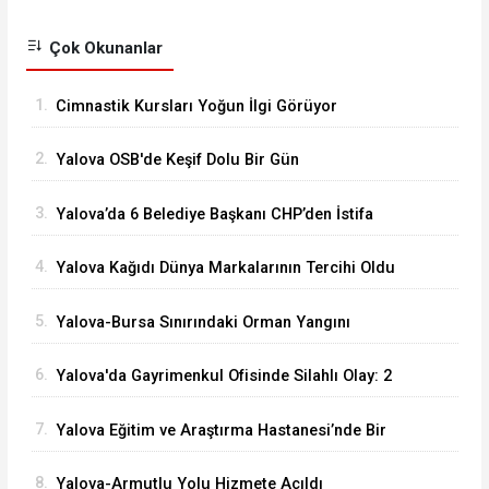
Çok Okunanlar
1.
Cimnastik Kursları Yoğun İlgi Görüyor
2.
Yalova OSB'de Keşif Dolu Bir Gün
3.
Yalova’da 6 Belediye Başkanı CHP’den İstifa
Ederek Yeni Parti’ye Katıldı
4.
Yalova Kağıdı Dünya Markalarının Tercihi Oldu
5.
Yalova-Bursa Sınırındaki Orman Yangını
Kontrol Altında
6.
Yalova'da Gayrimenkul Ofisinde Silahlı Olay: 2
Ölü
7.
Yalova Eğitim ve Araştırma Hastanesi’nde Bir
İlk: ERCP İşlemi Başarıyla Uygulandı
8.
Yalova-Armutlu Yolu Hizmete Açıldı