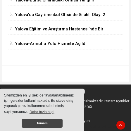
Yalova-Bursa Sınırındaki Orman Yangını
Kontrol Altında
6.
Yalova'da Gayrimenkul Ofisinde Silahlı Olay: 2
Ölü
7.
Yalova Eğitim ve Araştırma Hastanesi’nde Bir
İlk: ERCP İşlemi Başarıyla Uygulandı
8.
Yalova-Armutlu Yolu Hizmete Açıldı
Sitemizden en iyi şekilde faydalanabilmeniz
için çerezler kullanılmaktadır. Bu siteye giriş
Sitemizde bulunan içeriklerin tüm hakları saklı tutulmaktadır, izinsiz içerikler
yaparak çerez kullanımını kabul etmiş
kullanılamaz. Copyright 2020©
sayılıyorsunuz.
Daha fazla bilgi
Haber Yazılımı:
Web Aksiyon
Tamam
haber yazılımı
haber paketi
haber scripti
haber yazılım
haber script