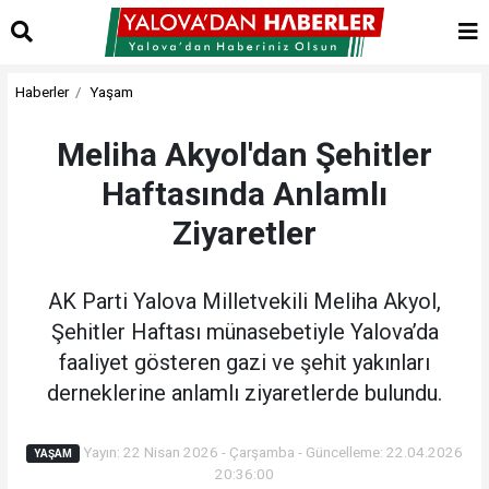
Haberler
Yaşam
Meliha Akyol'dan Şehitler
Haftasında Anlamlı
Ziyaretler
AK Parti Yalova Milletvekili Meliha Akyol,
Şehitler Haftası münasebetiyle Yalova’da
faaliyet gösteren gazi ve şehit yakınları
derneklerine anlamlı ziyaretlerde bulundu.
Yayın: 22 Nisan 2026 - Çarşamba - Güncelleme: 22.04.2026
YAŞAM
20:36:00