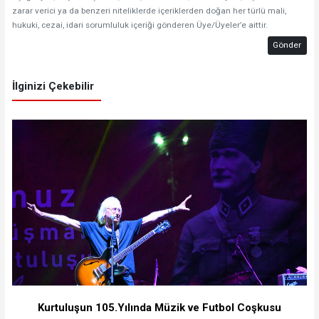
zarar verici ya da benzeri niteliklerde içeriklerden doğan her türlü mali,
hukuki, cezai, idari sorumluluk içeriği gönderen Üye/Üyeler’e aittir.
Gönder
İlginizi Çekebilir
Kurtuluşun 105.Yılında Müzik ve Futbol Coşkusu