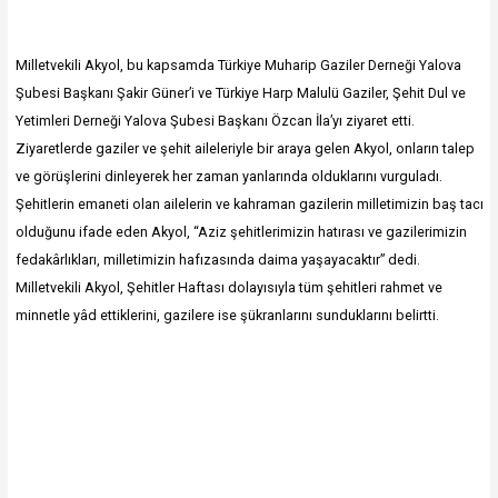
Milletvekili Akyol, bu kapsamda Türkiye Muharip Gaziler Derneği Yalova
Şubesi Başkanı Şakir Güner’i ve Türkiye Harp Malulü Gaziler, Şehit Dul ve
Yetimleri Derneği Yalova Şubesi Başkanı Özcan İla’yı ziyaret etti.
Ziyaretlerde gaziler ve şehit aileleriyle bir araya gelen Akyol, onların talep
ve görüşlerini dinleyerek her zaman yanlarında olduklarını vurguladı.
Şehitlerin emaneti olan ailelerin ve kahraman gazilerin milletimizin baş tacı
olduğunu ifade eden Akyol, “Aziz şehitlerimizin hatırası ve gazilerimizin
fedakârlıkları, milletimizin hafızasında daima yaşayacaktır” dedi.
Milletvekili Akyol, Şehitler Haftası dolayısıyla tüm şehitleri rahmet ve
minnetle yâd ettiklerini, gazilere ise şükranlarını sunduklarını belirtti.