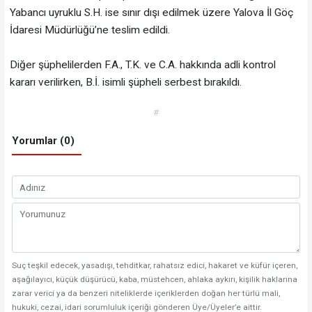
Yabancı uyruklu S.H. ise sınır dışı edilmek üzere Yalova İl Göç
İdaresi Müdürlüğü’ne teslim edildi.
Diğer şüphelilerden F.A., T.K. ve C.A. hakkında adli kontrol
kararı verilirken, B.İ. isimli şüpheli serbest bırakıldı.
#
Yorumlar (0)
Suç teşkil edecek, yasadışı, tehditkar, rahatsız edici, hakaret ve küfür içeren,
aşağılayıcı, küçük düşürücü, kaba, müstehcen, ahlaka aykırı, kişilik haklarına
zarar verici ya da benzeri niteliklerde içeriklerden doğan her türlü mali,
hukuki, cezai, idari sorumluluk içeriği gönderen Üye/Üyeler’e aittir.