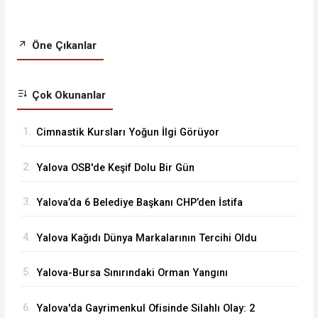
Öne Çıkanlar
Çok Okunanlar
1.
Cimnastik Kursları Yoğun İlgi Görüyor
2.
Yalova OSB'de Keşif Dolu Bir Gün
3.
Yalova’da 6 Belediye Başkanı CHP’den İstifa
Ederek Yeni Parti’ye Katıldı
4.
Yalova Kağıdı Dünya Markalarının Tercihi Oldu
5.
Yalova-Bursa Sınırındaki Orman Yangını
Kontrol Altında
6.
Yalova'da Gayrimenkul Ofisinde Silahlı Olay: 2