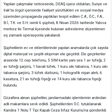
Yapılan çalışmalar neticesinde, DEAŞ üyesi oldukları, Suriye ve
Irak’ta örgüt içerisinde faaliyet yürüttükleri ve sosyal medya
üzerinden propaganda yaptıkları tespit edilen C.A., Ö.C., F.A.,
B.İ., T.K. ve S.H. isimli 6 şüpheli, 8 Nisan 2026 tarihinde Yalova
merkez ile Termal ilçesinde bulunan adreslerine düzenlenen
eş zamanlı operasyonla yakalandı.
Şüphelilerin ev ve eklentilerinde yapılan aramalarda çok sayıda
dijital materyal ve çeşitli ekipman ele geçirildi. Ele geçirilenler
arasında 12 cep telefonu, 5 SIM kartın yanı sıra 1 av tüfeği, 2
av tüfeği şarjörü, 1 havalı tüfek, 1 kuru sıkı tabanca, 1 kuru sıkı
tabanca şarjörü, 3 tüfek dürbünü, 1 holografik nişan aleti, 6
kasatura, 21 av tüfeği fişeği ve 14 kuru sıkı tabanca fişeği
bulundu.
Gözaltına alınan şüpheliler, jandarmadaki işlemlerinin ardından
adli makamlara sevk edildi. Şüphelilerden Ö.C. tutuklanarak
Kandıra 1 Nolu T Tipi Kapalı Ceza İnfaz Kurumu’na gönderildi.