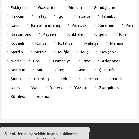
Eskişehir
Gaziantep
Giresun
Gümüşhane
Hakkari
Hatay
Iğdır
Isparta
İstanbul
İzmir
Kahramanmaraş
Karabük
Karaman
Kars
Kastamonu
Kayseri
Kırıkkale
Kırşehir
Kilis
Kocaeli
Konya
Kütahya
Malatya
Manisa
Mardin
Mersin
Muğla
Muş
Nevşehir
Niğde
Ordu
Osmaniye
Rize
Adapazarı
Samsun
Siirt
Sinop
Sivas
Şanlıurfa
Şırnak
Tekirdağ
Tokat
Trabzon
Tunceli
Uşak
Van
Yalova
Yozgat
Zonguldak
Kütahya
Ankara
Sitemizden en iyi şekilde faydalanabilmeniz