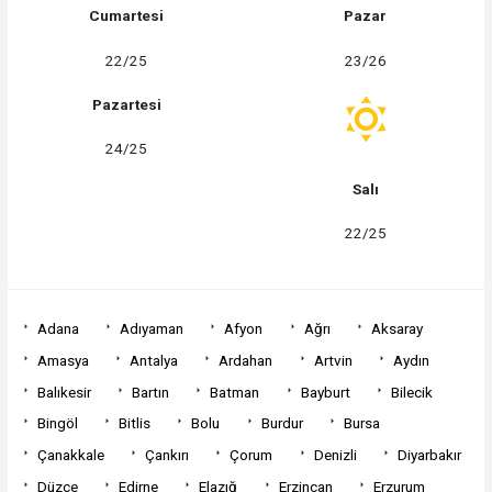
Cumartesi
Pazar
22/25
23/26
Pazartesi
24/25
Salı
22/25
Adana
Adıyaman
Afyon
Ağrı
Aksaray
Amasya
Antalya
Ardahan
Artvin
Aydın
Balıkesir
Bartın
Batman
Bayburt
Bilecik
Bingöl
Bitlis
Bolu
Burdur
Bursa
Çanakkale
Çankırı
Çorum
Denizli
Diyarbakır
Düzce
Edirne
Elazığ
Erzincan
Erzurum