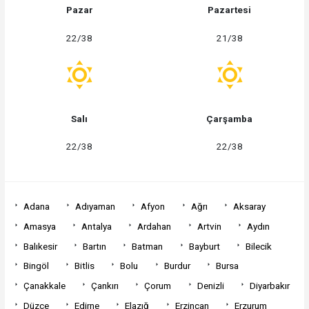
Pazar
Pazartesi
22/38
21/38
Salı
Çarşamba
22/38
22/38
Adana
Adıyaman
Afyon
Ağrı
Aksaray
Amasya
Antalya
Ardahan
Artvin
Aydın
Balıkesir
Bartın
Batman
Bayburt
Bilecik
Bingöl
Bitlis
Bolu
Burdur
Bursa
Çanakkale
Çankırı
Çorum
Denizli
Diyarbakır
Düzce
Edirne
Elazığ
Erzincan
Erzurum