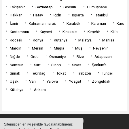
Eskişehir
Gaziantep
Giresun
Gümüşhane
Hakkari
Hatay
Iğdır
Isparta
İstanbul
İzmir
Kahramanmaraş
Karabük
Karaman
Kars
Kastamonu
Kayseri
Kırıkkale
Kırşehir
Kilis
Kocaeli
Konya
Kütahya
Malatya
Manisa
Mardin
Mersin
Muğla
Muş
Nevşehir
Niğde
Ordu
Osmaniye
Rize
Adapazarı
Samsun
Siirt
Sinop
Sivas
Şanlıurfa
Şırnak
Tekirdağ
Tokat
Trabzon
Tunceli
Uşak
Van
Yalova
Yozgat
Zonguldak
Kütahya
Ankara
Sitemizden en iyi şekilde faydalanabilmeniz