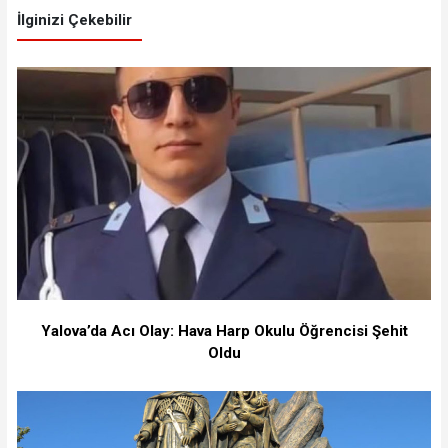
İlginizi Çekebilir
Yalova’da Acı Olay: Hava Harp Okulu Öğrencisi Şehit
Oldu