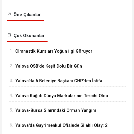
Öne Çıkanlar
Çok Okunanlar
1.
Cimnastik Kursları Yoğun İlgi Görüyor
2.
Yalova OSB'de Keşif Dolu Bir Gün
3.
Yalova’da 6 Belediye Başkanı CHP’den İstifa
Ederek Yeni Parti’ye Katıldı
4.
Yalova Kağıdı Dünya Markalarının Tercihi Oldu
5.
Yalova-Bursa Sınırındaki Orman Yangını
Kontrol Altında
6.
Yalova'da Gayrimenkul Ofisinde Silahlı Olay: 2
Ölü