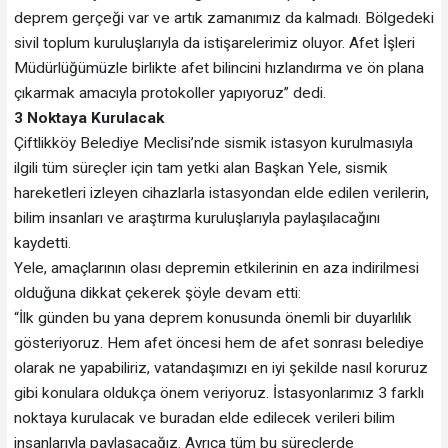
deprem gerçeği var ve artık zamanımız da kalmadı. Bölgedeki
sivil toplum kuruluşlarıyla da istişarelerimiz oluyor. Afet İşleri
Müdürlüğümüzle birlikte afet bilincini hızlandırma ve ön plana
çıkarmak amacıyla protokoller yapıyoruz” dedi.
3 Noktaya Kurulacak
Çiftlikköy Belediye Meclisi’nde sismik istasyon kurulmasıyla
ilgili tüm süreçler için tam yetki alan Başkan Yele, sismik
hareketleri izleyen cihazlarla istasyondan elde edilen verilerin,
bilim insanları ve araştırma kuruluşlarıyla paylaşılacağını
kaydetti.
Yele, amaçlarının olası depremin etkilerinin en aza indirilmesi
olduğuna dikkat çekerek şöyle devam etti:
“İlk günden bu yana deprem konusunda önemli bir duyarlılık
gösteriyoruz. Hem afet öncesi hem de afet sonrası belediye
olarak ne yapabiliriz, vatandaşımızı en iyi şekilde nasıl koruruz
gibi konulara oldukça önem veriyoruz. İstasyonlarımız 3 farklı
noktaya kurulacak ve buradan elde edilecek verileri bilim
insanlarıyla paylaşacağız. Ayrıca tüm bu süreçlerde