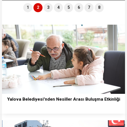
1
2
3
4
5
6
7
8
Yalova Belediyesi'nden Nesiller Arası Buluşma Etkinliği