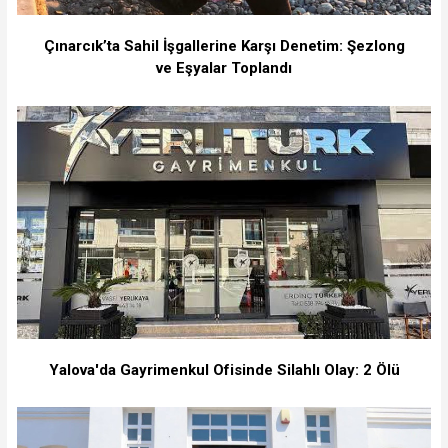
Çınarcık’ta Sahil İşgallerine Karşı Denetim: Şezlong
ve Eşyalar Toplandı
Yalova'da Gayrimenkul Ofisinde Silahlı Olay: 2 Ölü