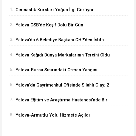
1.
Cimnastik Kursları Yoğun İlgi Görüyor
2.
Yalova OSB'de Keşif Dolu Bir Gün
3.
Yalova’da 6 Belediye Başkanı CHP’den İstifa
Ederek Yeni Parti’ye Katıldı
4.
Yalova Kağıdı Dünya Markalarının Tercihi Oldu
5.
Yalova-Bursa Sınırındaki Orman Yangını
Kontrol Altında
6.
Yalova'da Gayrimenkul Ofisinde Silahlı Olay: 2
Ölü
7.
Yalova Eğitim ve Araştırma Hastanesi’nde Bir
İlk: ERCP İşlemi Başarıyla Uygulandı
8.
Yalova-Armutlu Yolu Hizmete Açıldı