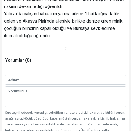
riskinin devam ettiği öğrenildi.
Yalova’da çalışan babasının yanına ailece 1 haftalığına tatile
gelen ve Akasya Plajı’nda ailesiyle birlikte denize giren minik
çocuğun bilincinin kapalı olduğu ve Bursa’ya sevk edilme
ihtimali olduğu öğrenildi.
#
Yorumlar (0)
Suç teşkil edecek, yasadışı, tehditkar, rahatsız edici, hakaret ve küfür içeren,
aşağılayıcı, küçük düşürücü, kaba, müstehcen, ahlaka aykırı, kişilik haklarına
zarar verici ya da benzeri niteliklerde içeriklerden doğan her türlü mali,
hukuki, cezai, idari sorumluluk içeriği gönderen Üye/Üyeler’e aittir.