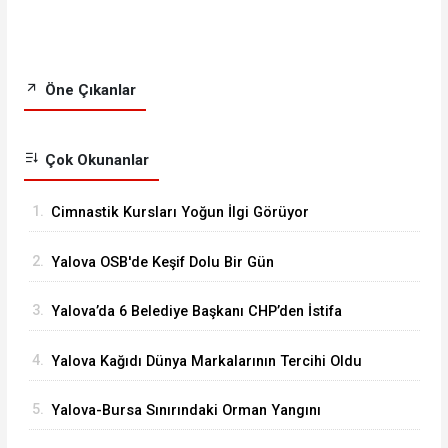
Öne Çıkanlar
Çok Okunanlar
1.
Cimnastik Kursları Yoğun İlgi Görüyor
2.
Yalova OSB'de Keşif Dolu Bir Gün
3.
Yalova’da 6 Belediye Başkanı CHP’den İstifa
Ederek Yeni Parti’ye Katıldı
4.
Yalova Kağıdı Dünya Markalarının Tercihi Oldu
5.
Yalova-Bursa Sınırındaki Orman Yangını
Kontrol Altında