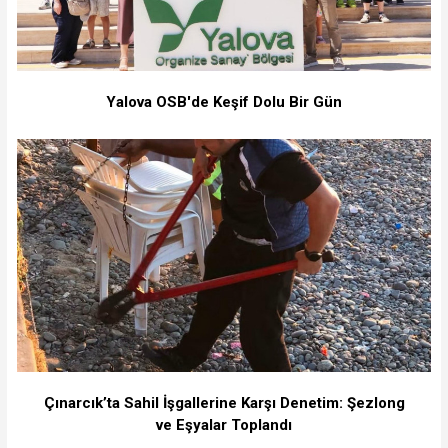
Yalova OSB'de Keşif Dolu Bir Gün
Çınarcık’ta Sahil İşgallerine Karşı Denetim: Şezlong
ve Eşyalar Toplandı