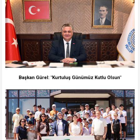
Başkan Gürel: "Kurtuluş Günümüz Kutlu Olsun"