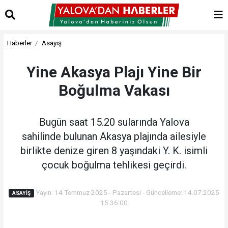
Haberler
Asayiş
Yine Akasya Plajı Yine Bir
Boğulma Vakası
Bugün saat 15.20 sularında Yalova
sahilinde bulunan Akasya plajında ailesiyle
birlikte denize giren 8 yaşındaki Y. K. isimli
çocuk boğulma tehlikesi geçirdi.
Yayın: 14 Temmuz 2025 - Pazartesi - Güncelleme: 14.07.2025
ASAYIŞ
15:36:00