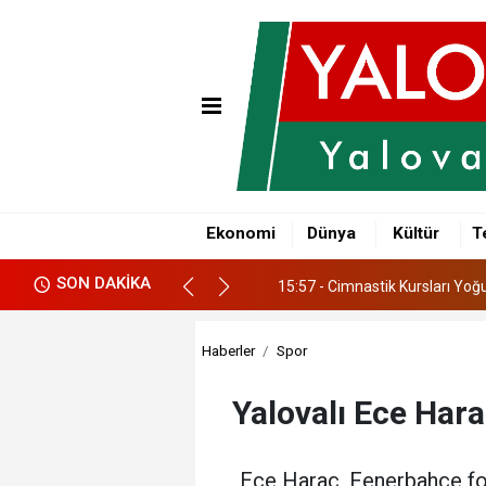
15:57 - Cimnastik Kursları Yoğu
16:34 - Yalova’da 6 Belediye Ba
Ekonomi
Dünya
Kültür
T
16:30 - Yalova OSB'de Keşif Do
SON DAKİKA
15:57 - Cimnastik Kursları Yoğu
16:34 - Yalova’da 6 Belediye Ba
Haberler
Spor
Yalovalı Ece Har
Ece Haraç, Fenerbahçe for