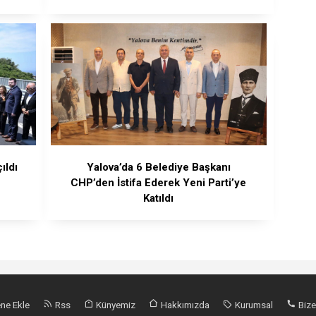
ıldı
Yalova’da 6 Belediye Başkanı
CHP’den İstifa Ederek Yeni Parti’ye
Katıldı
ne Ekle
Rss
Künyemiz
Hakkımızda
Kurumsal
Bize