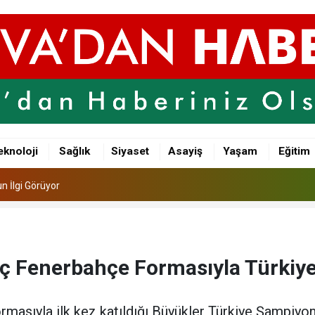
n İlgi Görüyor
şkanı CHP’den İstifa Ederek Yeni Parti’ye Katıldı
eknoloji
Sağlık
Siyaset
Asayiş
Yaşam
Eğitim
lu Bir Gün
n İlgi Görüyor
şkanı CHP’den İstifa Ederek Yeni Parti’ye Katıldı
aç Fenerbahçe Formasıyla Türki
masıyla ilk kez katıldığı Büyükler Türkiye Şampiyo