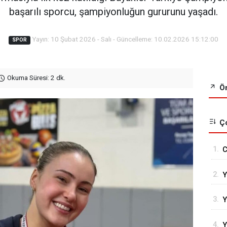
başarılı sporcu, şampiyonluğun gururunu yaşadı.
Yayın: 10 Şubat 2026 - Salı - Güncelleme: 10.02.2026 15:12:00
SPOR
Okuma Süresi: 2 dk.
Ön
Ço
1.
C
G
2.
Y
3.
Y
C
4.
Y