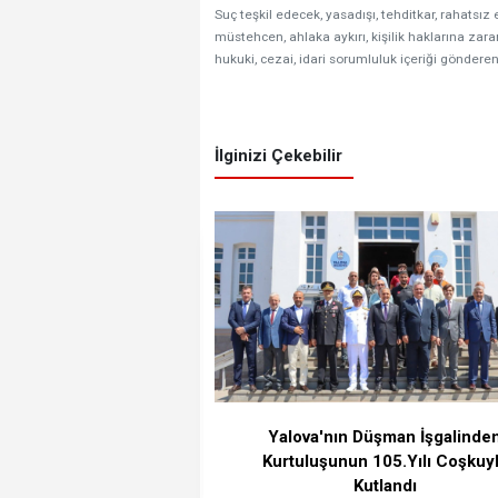
Suç teşkil edecek, yasadışı, tehditkar, rahatsız 
müstehcen, ahlaka aykırı, kişilik haklarına zarar
hukuki, cezai, idari sorumluluk içeriği gönderen
İlginizi Çekebilir
Yalova'nın Düşman İşgalinde
Kurtuluşunun 105.Yılı Coşkuy
Kutlandı