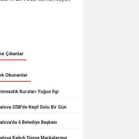
e Çıkanlar
k Okunanlar
imnastik Kursları Yoğun İlgi
örüyor
alova OSB'de Keşif Dolu Bir Gün
alova’da 6 Belediye Başkanı
HP’den İstifa Ederek Yeni
alova Kağıdı Dünya Markalarının