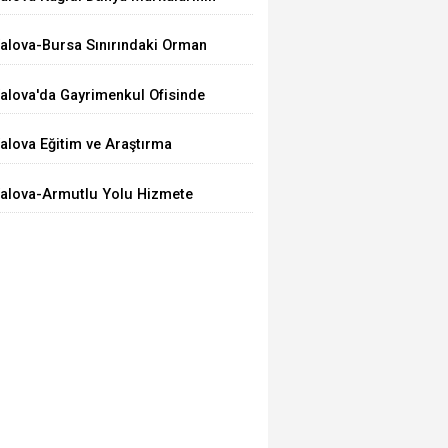
arti’ye Katıldı
ercihi Oldu
alova-Bursa Sınırındaki Orman
angını Kontrol Altında
alova'da Gayrimenkul Ofisinde
ilahlı Olay: 2 Ölü
alova Eğitim ve Araştırma
astanesi’nde Bir İlk: ERCP İşlemi
alova-Armutlu Yolu Hizmete
aşarıyla Uygulandı
çıldı