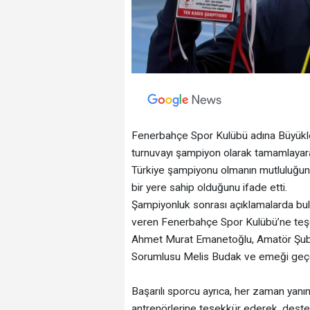
Fenerbahçe Spor Kulübü adına Büyükler 
turnuvayı şampiyon olarak tamamlayara
Türkiye şampiyonu olmanın mutluluğunu
bir yere sahip olduğunu ifade etti.
Şampiyonluk sonrası açıklamalarda bu
veren Fenerbahçe Spor Kulübü’ne teşe
Ahmet Murat Emanetoğlu, Amatör Şube
Sorumlusu Melis Budak ve emeği geçen t
Başarılı sporcu ayrıca, her zaman yanı
antrenörlerine teşekkür ederek, destek