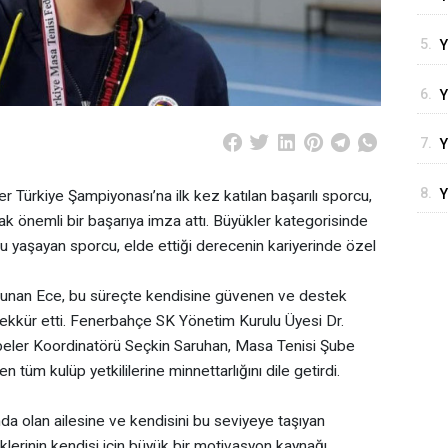
P
T
5.
Y
Y
6.
Y
S
7.
Y
H
8.
Y
Türkiye Şampiyonası’na ilk kez katılan başarılı sporcu,
B
k önemli bir başarıya imza attı. Büyükler kategorisinde
A
 yaşayan sporcu, elde ettiği derecenin kariyerinde özel
lunan Ece, bu süreçte kendisine güvenen ve destek
kkür etti. Fenerbahçe SK Yönetim Kurulu Üyesi Dr.
ler Koordinatörü Seçkin Saruhan, Masa Tenisi Şube
üm kulüp yetkililerine minnettarlığını dile getirdi.
nda olan ailesine ve kendisini bu seviyeye taşıyan
lerinin kendisi için büyük bir motivasyon kaynağı