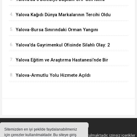
Ederek Yeni Parti’ye Katıldı
4.
Yalova Kağıdı Dünya Markalarının Tercihi Oldu
5.
Yalova-Bursa Sınırındaki Orman Yangını
Kontrol Altında
6.
Yalova'da Gayrimenkul Ofisinde Silahlı Olay: 2
Ölü
7.
Yalova Eğitim ve Araştırma Hastanesi’nde Bir
İlk: ERCP İşlemi Başarıyla Uygulandı
8.
Yalova-Armutlu Yolu Hizmete Açıldı
Sitemizden en iyi şekilde faydalanabilmeniz
için çerezler kullanılmaktadır. Bu siteye giriş
Sitemizde bulunan içeriklerin tüm hakları saklı tutulmaktadır, izinsiz içerikler