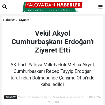
Haberler
Siyaset
Vekil Akyol
Cumhurbaşkanı Erdoğan'ı
Ziyaret Etti
AK Parti Yalova Milletvekili Meliha Akyol,
Cumhurbaşkanı Recep Tayyip Erdoğan
tarafından Dolmabahçe Çalışma Ofisi’nde
kabul edildi.
Yayın: 08 Haziran 2026 - Pazartesi - Güncelleme: 08.06.2026
SIYASET
19:00:00