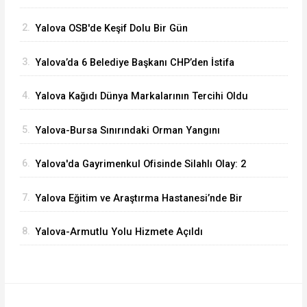
2.
Yalova OSB'de Keşif Dolu Bir Gün
3.
Yalova’da 6 Belediye Başkanı CHP’den İstifa
Ederek Yeni Parti’ye Katıldı
4.
Yalova Kağıdı Dünya Markalarının Tercihi Oldu
5.
Yalova-Bursa Sınırındaki Orman Yangını
Kontrol Altında
6.
Yalova'da Gayrimenkul Ofisinde Silahlı Olay: 2
Ölü
7.
Yalova Eğitim ve Araştırma Hastanesi’nde Bir
İlk: ERCP İşlemi Başarıyla Uygulandı
8.
Yalova-Armutlu Yolu Hizmete Açıldı