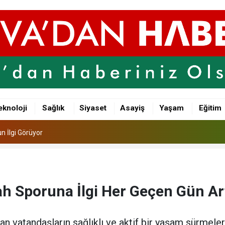
n İlgi Görüyor
şkanı CHP’den İstifa Ederek Yeni Parti’ye Katıldı
eknoloji
Sağlık
Siyaset
Asayiş
Yaşam
Eğitim
lu Bir Gün
n İlgi Görüyor
şkanı CHP’den İstifa Ederek Yeni Parti’ye Katıldı
h Sporuna İlgi Her Geçen Gün Ar
an vatandaşların sağlıklı ve aktif bir yaşam sürmele