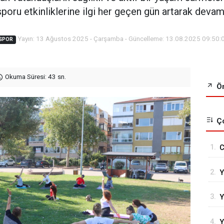
poru etkinliklerine ilgi her geçen gün artarak devam
Yayın: 13 Ağustos 2025 - Çarşamba - Güncelleme: 13.08.2025 09:50:
SPOR
Okuma Süresi: 43 sn.
Ön
Ço
1.
C
G
2.
Y
3.
Y
C
4.
Y