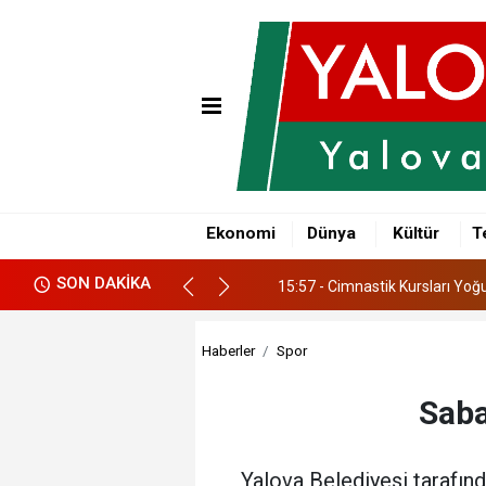
15:57 - Cimnastik Kursları Yoğu
16:34 - Yalova’da 6 Belediye Ba
Ekonomi
Dünya
Kültür
T
16:30 - Yalova OSB'de Keşif Do
SON DAKİKA
15:57 - Cimnastik Kursları Yoğu
16:34 - Yalova’da 6 Belediye Ba
Haberler
Spor
Saba
Yalova Belediyesi tarafınd