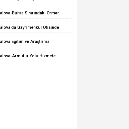
arti’ye Katıldı
ercihi Oldu
alova-Bursa Sınırındaki Orman
angını Kontrol Altında
alova'da Gayrimenkul Ofisinde
ilahlı Olay: 2 Ölü
alova Eğitim ve Araştırma
astanesi’nde Bir İlk: ERCP İşlemi
alova-Armutlu Yolu Hizmete
aşarıyla Uygulandı
çıldı