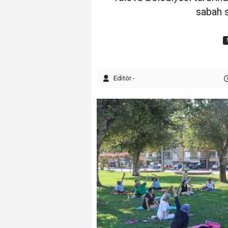
sabah s
Editör -