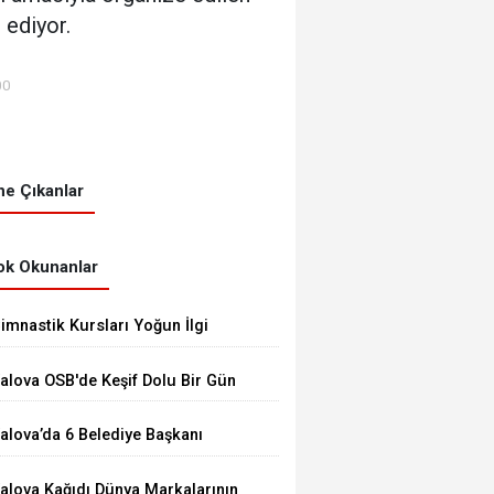
 ediyor.
00
e Çıkanlar
k Okunanlar
imnastik Kursları Yoğun İlgi
örüyor
alova OSB'de Keşif Dolu Bir Gün
alova’da 6 Belediye Başkanı
HP’den İstifa Ederek Yeni
alova Kağıdı Dünya Markalarının