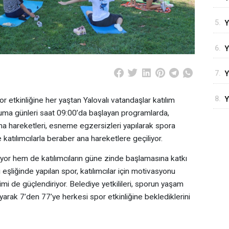
P
T
5.
Y
Y
6.
Y
S
7.
Y
H
8.
Y
r etkinliğine her yaştan Yalovalı vatandaşlar katılım
B
uma günleri saat 09:00’da başlayan programlarda,
A
ma hareketleri, esneme egzersizleri yapılarak spora
katılımcılarla beraber ana hareketlere geçiliyor.
kliyor hem de katılımcıların güne zinde başlamasına katkı
eşliğinde yapılan spor, katılımcılar için motivasyonu
şimi de güçlendiriyor. Belediye yetkilileri, sporun yaşam
ayarak 7’den 77’ye herkesi spor etkinliğine beklediklerini