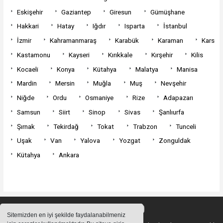
Eskişehir
Gaziantep
Giresun
Gümüşhane
Hakkari
Hatay
Iğdır
Isparta
İstanbul
İzmir
Kahramanmaraş
Karabük
Karaman
Kars
Kastamonu
Kayseri
Kırıkkale
Kırşehir
Kilis
Kocaeli
Konya
Kütahya
Malatya
Manisa
Mardin
Mersin
Muğla
Muş
Nevşehir
Niğde
Ordu
Osmaniye
Rize
Adapazarı
Samsun
Siirt
Sinop
Sivas
Şanlıurfa
Şırnak
Tekirdağ
Tokat
Trabzon
Tunceli
Uşak
Van
Yalova
Yozgat
Zonguldak
Kütahya
Ankara
Sitemizden en iyi şekilde faydalanabilmeniz