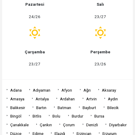
Pazartesi
Salı
24/26
23/27
Çarşamba
Perşembe
23/27
23/26
Adana
Adıyaman
Afyon
Ağrı
Aksaray
Amasya
Antalya
Ardahan
Artvin
Aydın
Balıkesir
Bartın
Batman
Bayburt
Bilecik
Bingöl
Bitlis
Bolu
Burdur
Bursa
Çanakkale
Çankırı
Çorum
Denizli
Diyarbakır
Düzce
Edirne
Elazığ
Erzincan
Erzurum