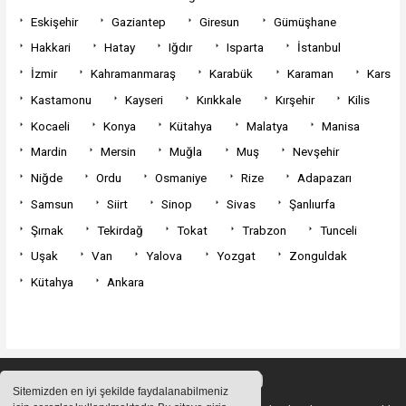
Eskişehir
Gaziantep
Giresun
Gümüşhane
Hakkari
Hatay
Iğdır
Isparta
İstanbul
İzmir
Kahramanmaraş
Karabük
Karaman
Kars
Kastamonu
Kayseri
Kırıkkale
Kırşehir
Kilis
Kocaeli
Konya
Kütahya
Malatya
Manisa
Mardin
Mersin
Muğla
Muş
Nevşehir
Niğde
Ordu
Osmaniye
Rize
Adapazarı
Samsun
Siirt
Sinop
Sivas
Şanlıurfa
Şırnak
Tekirdağ
Tokat
Trabzon
Tunceli
Uşak
Van
Yalova
Yozgat
Zonguldak
Kütahya
Ankara
Sitemizden en iyi şekilde faydalanabilmeniz