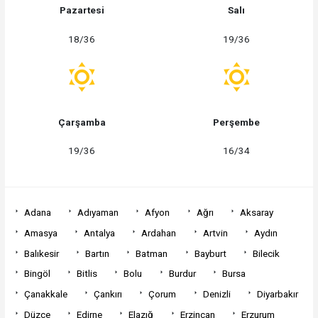
Pazartesi
Salı
18/36
19/36
Çarşamba
Perşembe
19/36
16/34
Adana
Adıyaman
Afyon
Ağrı
Aksaray
Amasya
Antalya
Ardahan
Artvin
Aydın
Balıkesir
Bartın
Batman
Bayburt
Bilecik
Bingöl
Bitlis
Bolu
Burdur
Bursa
Çanakkale
Çankırı
Çorum
Denizli
Diyarbakır
Düzce
Edirne
Elazığ
Erzincan
Erzurum