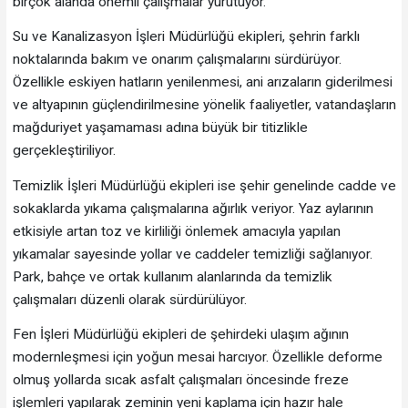
birçok alanda önemli çalışmalar yürütüyor.
Su ve Kanalizasyon İşleri Müdürlüğü ekipleri, şehrin farklı
noktalarında bakım ve onarım çalışmalarını sürdürüyor.
Özellikle eskiyen hatların yenilenmesi, ani arızaların giderilmesi
ve altyapının güçlendirilmesine yönelik faaliyetler, vatandaşların
mağduriyet yaşamaması adına büyük bir titizlikle
gerçekleştiriliyor.
Temizlik İşleri Müdürlüğü ekipleri ise şehir genelinde cadde ve
sokaklarda yıkama çalışmalarına ağırlık veriyor. Yaz aylarının
etkisiyle artan toz ve kirliliği önlemek amacıyla yapılan
yıkamalar sayesinde yollar ve caddeler temizliği sağlanıyor.
Park, bahçe ve ortak kullanım alanlarında da temizlik
çalışmaları düzenli olarak sürdürülüyor.
Fen İşleri Müdürlüğü ekipleri de şehirdeki ulaşım ağının
modernleşmesi için yoğun mesai harcıyor. Özellikle deforme
olmuş yollarda sıcak asfalt çalışmaları öncesinde freze
işlemleri yapılarak zeminin yeni kaplama için hazır hale