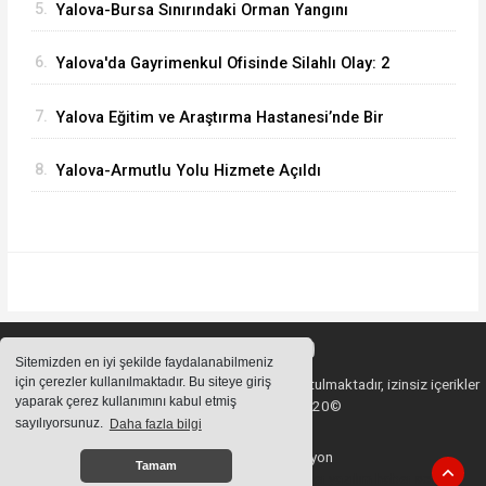
5.
Yalova-Bursa Sınırındaki Orman Yangını
Kontrol Altında
6.
Yalova'da Gayrimenkul Ofisinde Silahlı Olay: 2
Ölü
7.
Yalova Eğitim ve Araştırma Hastanesi’nde Bir
İlk: ERCP İşlemi Başarıyla Uygulandı
8.
Yalova-Armutlu Yolu Hizmete Açıldı
Sitemizden en iyi şekilde faydalanabilmeniz
için çerezler kullanılmaktadır. Bu siteye giriş
Sitemizde bulunan içeriklerin tüm hakları saklı tutulmaktadır, izinsiz içerikler
yaparak çerez kullanımını kabul etmiş
kullanılamaz. Copyright 2020©
sayılıyorsunuz.
Daha fazla bilgi
Haber Yazılımı:
Web Aksiyon
Tamam
haber yazılımı
haber paketi
haber scripti
haber yazılım
haber script