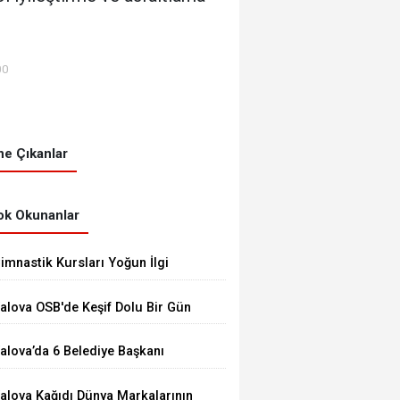
00
e Çıkanlar
k Okunanlar
imnastik Kursları Yoğun İlgi
örüyor
alova OSB'de Keşif Dolu Bir Gün
alova’da 6 Belediye Başkanı
HP’den İstifa Ederek Yeni
alova Kağıdı Dünya Markalarının
arti’ye Katıldı