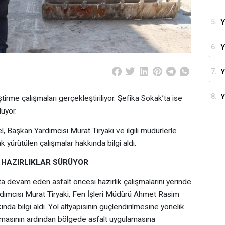
T
5.
Y
Y
6.
Y
S
7.
Y
H
8.
Y
irme çalışmaları gerçekleştiriliyor. Şefika Sokak’ta ise
B
A
lüyor.
Başkan Yardımcısı Murat Tiryaki ve ilgili müdürlerle
 yürütülen çalışmalar hakkında bilgi aldı.
 HAZIRLIKLAR SÜRÜYOR
 devam eden asfalt öncesi hazırlık çalışmalarını yerinde
dımcısı Murat Tiryaki, Fen İşleri Müdürü Ahmet Rasim
da bilgi aldı. Yol altyapısının güçlendirilmesine yönelik
nmasının ardından bölgede asfalt uygulamasına