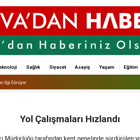
n İlgi Görüyor
şkanı CHP’den İstifa Ederek Yeni Parti’ye Katıldı
eknoloji
Sağlık
Siyaset
Asayiş
Yaşam
Eğitim
lu Bir Gün
n İlgi Görüyor
şkanı CHP’den İstifa Ederek Yeni Parti’ye Katıldı
Yol Çalışmaları Hızlandı
ri Müdürlüğü tarafından kent genelinde sürdürülen yo