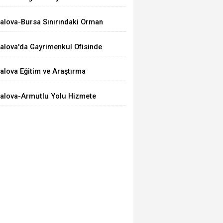
ercihi Oldu
alova-Bursa Sınırındaki Orman
angını Kontrol Altında
alova'da Gayrimenkul Ofisinde
ilahlı Olay: 2 Ölü
alova Eğitim ve Araştırma
astanesi’nde Bir İlk: ERCP İşlemi
alova-Armutlu Yolu Hizmete
aşarıyla Uygulandı
çıldı