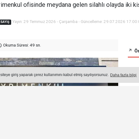
imenkul ofisinde meydana gelen silahlı olayda iki kiş
Yayın: 29 Temmuz 2026 - Çarşamba - Güncelleme: 29.07.2026 17:00
SAYIŞ
Okuma Süresi: 49 sn.
Ön
Ço
 siteye giriş yaparak çerez kullanımını kabul etmiş sayılıyorsunuz.
Daha fazla bilgi
1.
C
G
2.
Y
3.
Y
C
4.
Y
P