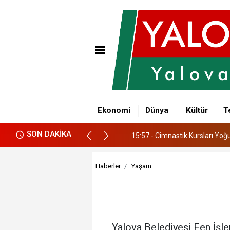
15:57 - Cimnastik Kursları Yoğu
16:34 - Yalova’da 6 Belediye Ba
Ekonomi
Dünya
Kültür
T
16:30 - Yalova OSB'de Keşif Do
SON DAKİKA
15:57 - Cimnastik Kursları Yoğu
16:34 - Yalova’da 6 Belediye Ba
Haberler
Yaşam
Yalova Belediyesi Fen İşle