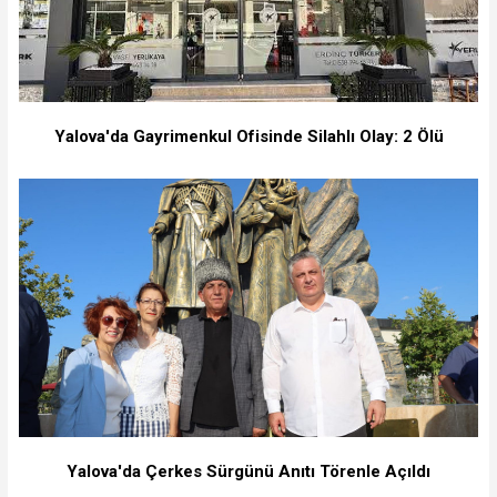
Yalova'da Gayrimenkul Ofisinde Silahlı Olay: 2 Ölü
Yalova'da Çerkes Sürgünü Anıtı Törenle Açıldı