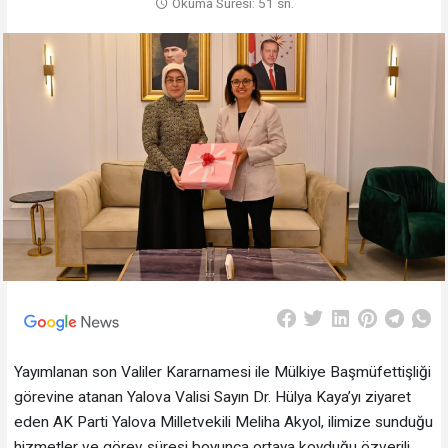
Okuma Süresi: 51 sn.
Yayımlanan son Valiler Kararnamesi ile Mülkiye Başmüfettişliği
görevine atanan Yalova Valisi Sayın Dr. Hülya Kaya’yı ziyaret
eden AK Parti Yalova Milletvekili Meliha Akyol, ilimize sunduğu
hizmetler ve görev süresi boyunca ortaya koyduğu özverili