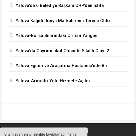
3.
Yalova’da 6 Belediye Başkanı CHP’den İstifa
Ederek Yeni Parti’ye Katıldı
4.
Yalova Kağıdı Dünya Markalarının Tercihi Oldu
5.
Yalova-Bursa Sınırındaki Orman Yangını
Kontrol Altında
6.
Yalova'da Gayrimenkul Ofisinde Silahlı Olay: 2
Ölü
7.
Yalova Eğitim ve Araştırma Hastanesi’nde Bir
İlk: ERCP İşlemi Başarıyla Uygulandı
8.
Yalova-Armutlu Yolu Hizmete Açıldı
Sitemizden en iyi şekilde faydalanabilmeniz