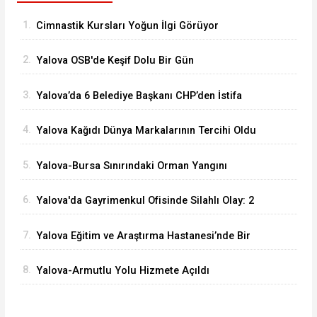
1.
Cimnastik Kursları Yoğun İlgi Görüyor
2.
Yalova OSB'de Keşif Dolu Bir Gün
3.
Yalova’da 6 Belediye Başkanı CHP’den İstifa
Ederek Yeni Parti’ye Katıldı
4.
Yalova Kağıdı Dünya Markalarının Tercihi Oldu
5.
Yalova-Bursa Sınırındaki Orman Yangını
Kontrol Altında
6.
Yalova'da Gayrimenkul Ofisinde Silahlı Olay: 2
Ölü
7.
Yalova Eğitim ve Araştırma Hastanesi’nde Bir
İlk: ERCP İşlemi Başarıyla Uygulandı
8.
Yalova-Armutlu Yolu Hizmete Açıldı