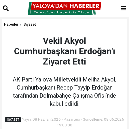
Haberler
Siyaset
Vekil Akyol
Cumhurbaşkanı Erdoğan'ı
Ziyaret Etti
AK Parti Yalova Milletvekili Meliha Akyol,
Cumhurbaşkanı Recep Tayyip Erdoğan
tarafından Dolmabahçe Çalışma Ofisi’nde
kabul edildi.
Yayın: 08 Haziran 2026 - Pazartesi - Güncelleme: 08.06.2026
SIYASET
19:00:00