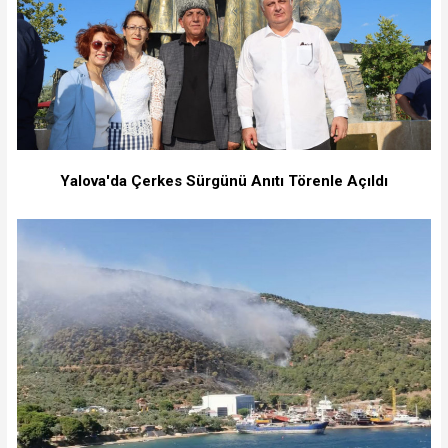
Yalova'da Çerkes Sürgünü Anıtı Törenle Açıldı