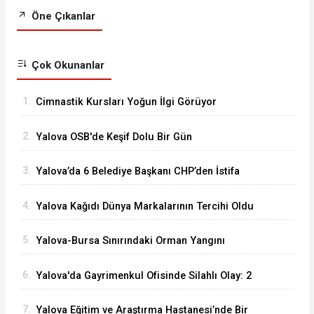
Öne Çıkanlar
Çok Okunanlar
1.
Cimnastik Kursları Yoğun İlgi Görüyor
2.
Yalova OSB'de Keşif Dolu Bir Gün
3.
Yalova’da 6 Belediye Başkanı CHP’den İstifa
Ederek Yeni Parti’ye Katıldı
4.
Yalova Kağıdı Dünya Markalarının Tercihi Oldu
5.
Yalova-Bursa Sınırındaki Orman Yangını
Kontrol Altında
6.
Yalova'da Gayrimenkul Ofisinde Silahlı Olay: 2
Ölü
7.
Yalova Eğitim ve Araştırma Hastanesi’nde Bir