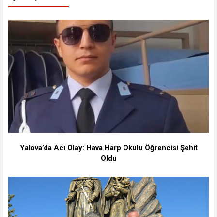
Yalova’da Acı Olay: Hava Harp Okulu Öğrencisi Şehit
Oldu